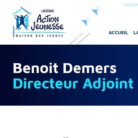
Aller au contenu principal
ACCUEIL
L
Benoit Demers
Directeur Adjoint