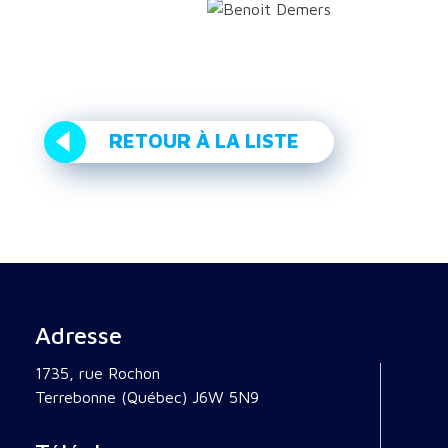
RETOUR À LA LISTE
Adresse
1735, rue Rochon
Terrebonne (Québec) J6W 5N9